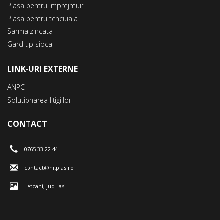
Plasa pentru imprejmuiri
Plasa pentru tencuiala
Sarma zincata
Gard tip sipca
LINK-URI EXTERNE
ANPC
Solutionarea litigiilor
CONTACT
0765 33 22 44
contact@hitplas.ro
Letcani, jud. Iasi