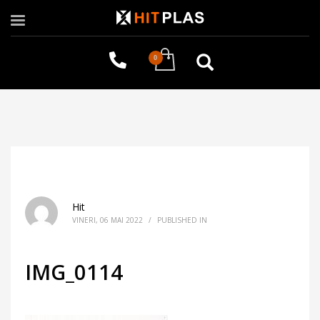
Hit
VINERI, 06 MAI 2022
/
PUBLISHED IN
IMG_0114