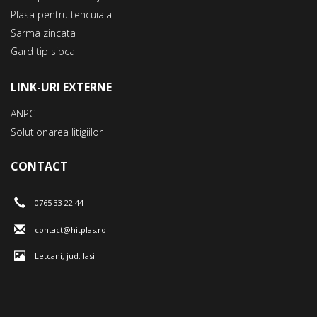
Plasa pentru tencuiala
Sarma zincata
Gard tip sipca
LINK-URI EXTERNE
ANPC
Solutionarea litigiilor
CONTACT
0765 33 22 44
contact@hitplas.ro
Letcani, jud. Iasi