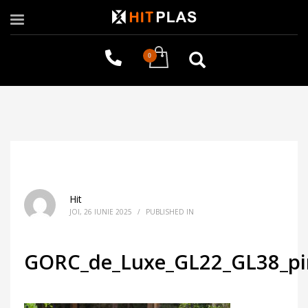
Hit
JOI, 26 IUNIE 2025
/
PUBLISHED IN
GORC_de_Luxe_GL22_GL38_pi