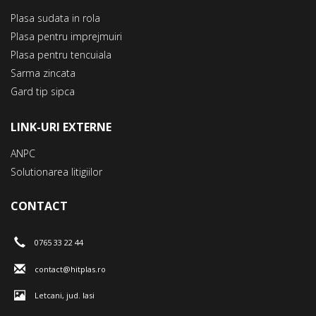
Plasa sudata in rola
Plasa pentru imprejmuiri
Plasa pentru tencuiala
Sarma zincata
Gard tip sipca
LINK-URI EXTERNE
ANPC
Solutionarea litigiilor
CONTACT
0765 33 22 44
contact@hitplas.ro
Letcani, jud. Iasi