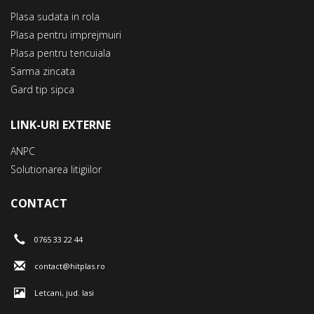
Plasa sudata in rola
Plasa pentru imprejmuiri
Plasa pentru tencuiala
Sarma zincata
Gard tip sipca
LINK-URI EXTERNE
ANPC
Solutionarea litigiilor
CONTACT
0765 33 22 44
contact@hitplas.ro
Letcani, jud. Iasi