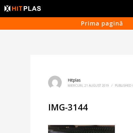
Prima pagină
Hitplas
MIERCURI, 21 AUGUST 2019
/
PUBLISHED 
IMG-3144