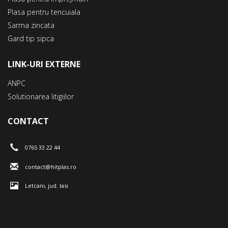
Plasa pentru tencuiala
Sarma zincata
Gard tip sipca
LINK-URI EXTERNE
ANPC
Solutionarea litigiilor
CONTACT
0765 33 22 44
contact@hitplas.ro
Letcani, jud. Iasi