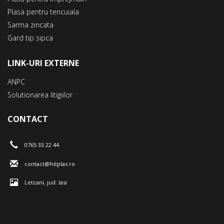
Plasa pentru tencuiala
Sarma zincata
Gard tip sipca
LINK-URI EXTERNE
ANPC
Solutionarea litigiilor
CONTACT
0765 33 22 44
contact@hitplas.ro
Letcani, jud. Iasi