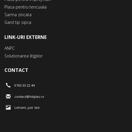
Plasa pentru tencuiala
Sarma zincata
Gard tip sipca
LINK-URI EXTERNE
ANPC
Solutionarea litigiilor
CONTACT
0765 33 22 44
contact@hitplas.ro
Letcani, jud. Iasi