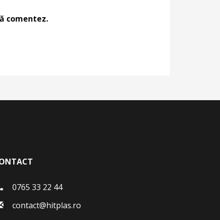
 să comentez.
ONTACT
0765 33 22 44
contact@hitplas.ro