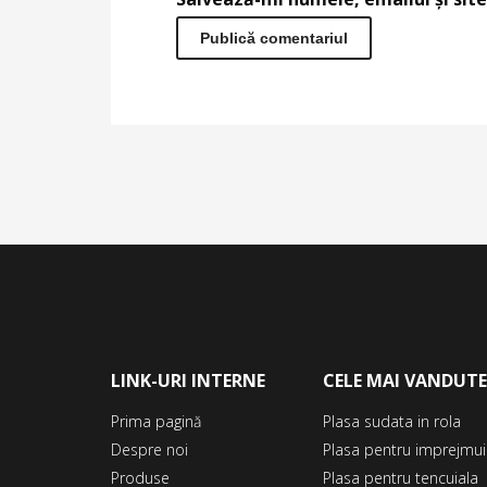
LINK-URI INTERNE
CELE MAI VANDUT
Prima pagină
Plasa sudata in rola
Despre noi
Plasa pentru imprejmui
Produse
Plasa pentru tencuiala