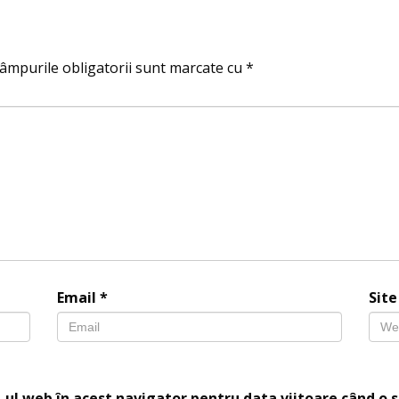
âmpurile obligatorii sunt marcate cu
*
Email
*
Sit
-ul web în acest navigator pentru data viitoare când o