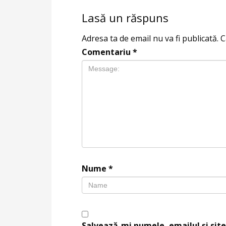
Lasă un răspuns
Adresa ta de email nu va fi publicată.
C
Comentariu
*
Nume
*
Salvează-mi numele, emailul și site