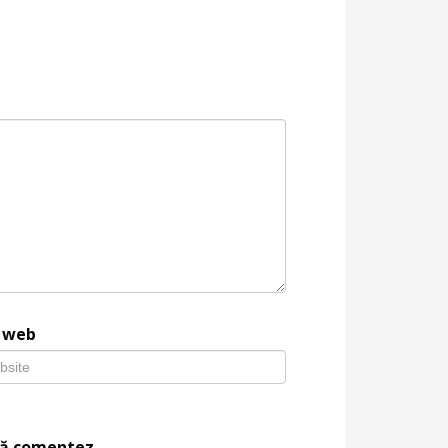
e web
 să comentez.