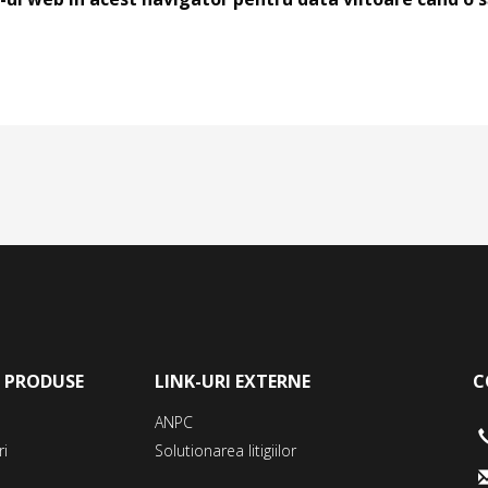
E PRODUSE
LINK-URI EXTERNE
C
ANPC
ri
Solutionarea litigiilor