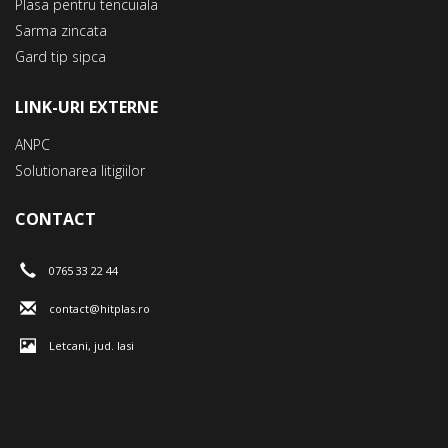
Plasa pentru tencuiala
Sarma zincata
Gard tip sipca
LINK-URI EXTERNE
ANPC
Solutionarea litigiilor
CONTACT
0765 33 22 44
contact@hitplas.ro
Letcani, jud. Iasi