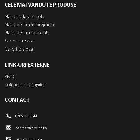
CELE MAI VANDUTE PRODUSE
Plasa sudata in rola
Plasa pentru imprejmuiri
Plasa pentru tencuiala
Sarma zincata
Gard tip sipca
LINK-URI EXTERNE
ANPC
Solutionarea litigiilor
CONTACT
0765 33 22 44
contact@hitplas.ro
Letcani, jud. Iasi