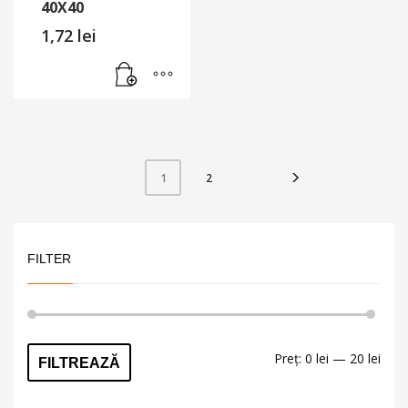
40X40
1,72
lei
2
1
FILTER
Preț
Preț
Preț:
0 lei
—
20 lei
FILTREAZĂ
min
max