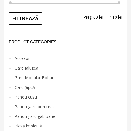
Preț
Preț
Preț:
60 lei
—
110 lei
FILTREAZĂ
min
max
PRODUCT CATEGORIES
Accesorii
Gard Jaluzea
Gard Modular Bolțari
Gard Șipcă
Panou custi
Panou gard bordurat
Panou gard gabioane
Plasă împletită