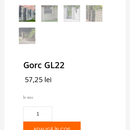
Gorc GL22
57,25
lei
În stoc
Cantitate
Gorc
GL22
ADAUGĂ ÎN COȘ