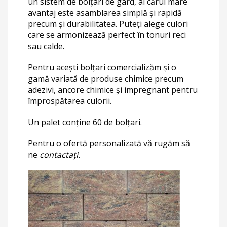
un sistem de bolțari de gard, al cărui mare
avantaj este asamblarea simplă și rapidă
precum și durabilitatea. Puteți alege culori
care se armonizează perfect în tonuri reci
sau calde.
Pentru acești bolțari comercializăm și o
gamă variată de produse chimice precum
adezivi, ancore chimice și impregnant pentru
împrospătarea culorii.
Un palet conține 60 de bolțari.
Pentru o ofertă personalizată vă rugăm să
ne
contactați
.