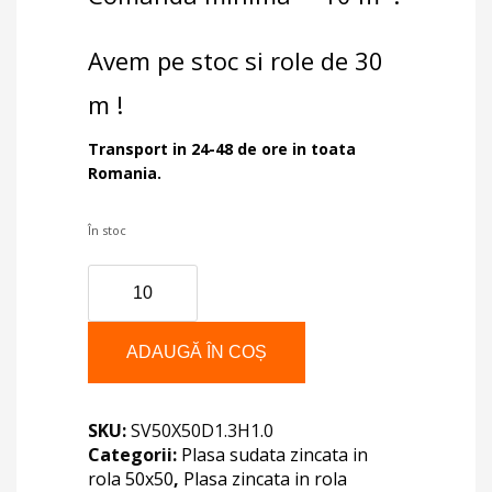
Avem pe stoc si role de 30
m !
Transport in 24-48 de ore in toata
Romania.
În stoc
Cantitate
PLASA
SUDATA
SV
ADAUGĂ ÎN COȘ
50*50/D1.3/H1.0
SKU:
SV50X50D1.3H1.0
Categorii:
Plasa sudata zincata in
rola 50x50
,
Plasa zincata in rola