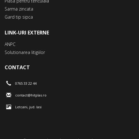
Plasa pentru tencuiala
Sarma zincata
Gard tip sipca
LINK-URI EXTERNE
ANPC
Solutionarea litigiilor
CONTACT
0765 33 22 44
contact@hitplas.ro
Letcani, jud. Iasi