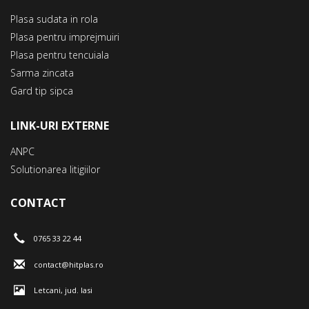
Plasa sudata in rola
Plasa pentru imprejmuiri
Plasa pentru tencuiala
Sarma zincata
Gard tip sipca
LINK-URI EXTERNE
ANPC
Solutionarea litigiilor
CONTACT
0765 33 22 44
contact@hitplas.ro
Letcani, jud. Iasi