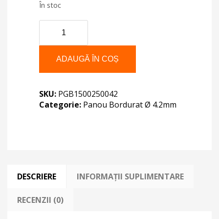
În stoc
Cantitate
PANOU
BORDURAT
1500X2500X4.2
ADAUGĂ ÎN COȘ
SKU:
PGB1500250042
Categorie:
Panou Bordurat Ø 4.2mm
DESCRIERE
INFORMAȚII SUPLIMENTARE
RECENZII (0)