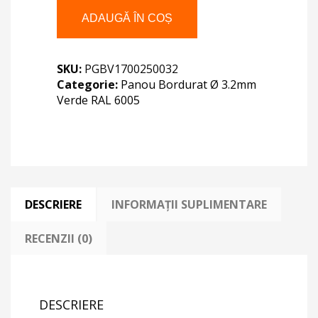
1700X2500X3.2
ADAUGĂ ÎN COȘ
VERDE
RAL
6005
SKU:
PGBV1700250032
Categorie:
Panou Bordurat Ø 3.2mm
Verde RAL 6005
DESCRIERE
INFORMAȚII SUPLIMENTARE
RECENZII (0)
DESCRIERE