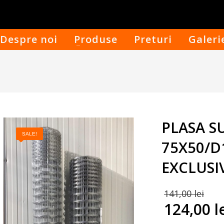
Despre noi
Produse
Preturi
Galeri
PLASA S
SALE!
75X50/D
EXCLUSI
Pr
141,00
lei
in
124,00
l
a
Prețul