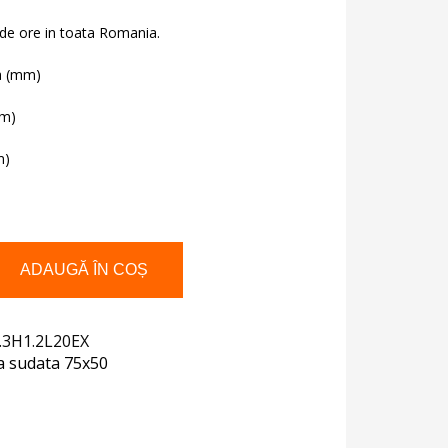
st:
1,00 lei.
 de ore in toata Romania.
a (mm)
(m)
m)
ADAUGĂ ÎN COȘ
/L20
.3H1.2L20EX
a sudata 75x50