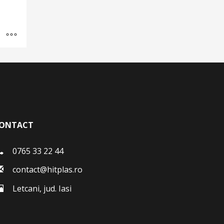
ONTACT
0765 33 22 44
contact@hitplas.ro
Letcani, jud. Iasi