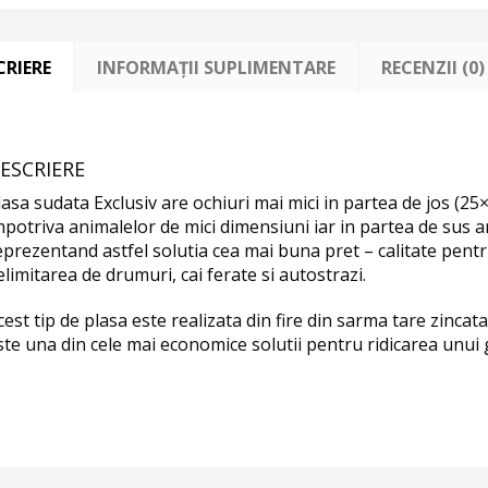
CRIERE
INFORMAȚII SUPLIMENTARE
RECENZII (0)
ESCRIERE
lasa sudata Exclusiv are ochiuri mai mici in partea de jos (25
mpotriva animalelor de mici dimensiuni iar in partea de sus a
eprezentand astfel solutia cea mai buna pret – calitate pent
elimitarea de drumuri, cai ferate si autostrazi.
cest tip de plasa este realizata din fire din sarma tare zincata
ste una din cele mai economice solutii pentru ridicarea unui 