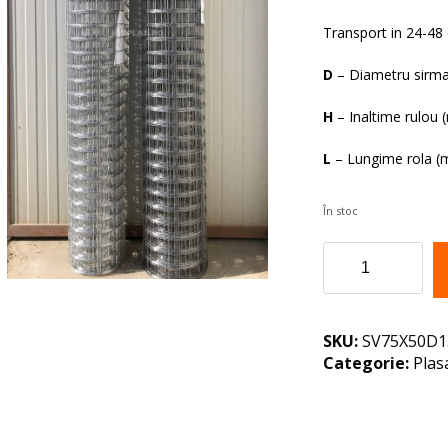
fo
curent
14
este:
Transport in 24-48
124,00 lei.
D
– Diametru sirm
H
– Inaltime rulou 
L
– Lungime rola (
În stoc
Cantitate
PLASA
SUDATA
SV
75X50/D1.3H1.2
SKU:
SV75X50D1
EXCLUSIV
Categorie:
Plas