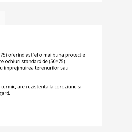
×75) oferind astfel o mai buna protectie
re ochiuri standard de (50×75)
ru imprejmuirea terenurilor sau
 termic, are rezistenta la coroziune si
gard.