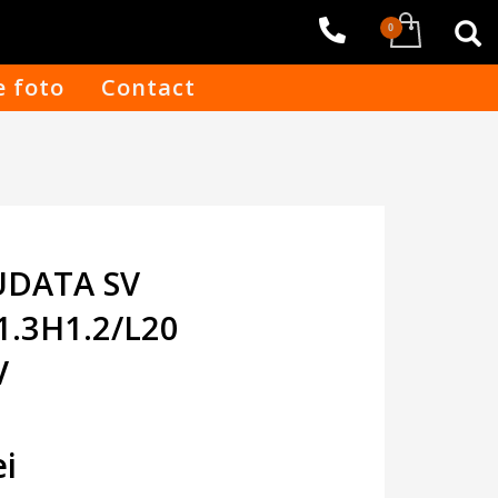
e foto
Contact
UDATA SV
1.3H1.2/L20
V
ețul
ițial
ei