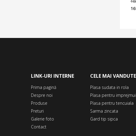
18
16
Pr
cu
es
165
LINK-URI INTERNE
CELE MAI VANDUT
Prima pagină
Plasa sudata in rola
Despre noi
Plasa pentru imprejmui
Produse
Plasa pentru tencuiala
Preturi
Sarma zincata
Galerie foto
Gard tip sipca
Contact