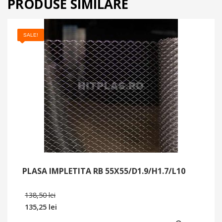
PRODUSE SIMILARE
SALE!
PLASA IMPLETITA RB 55X55/D1.9/H1.7/L10
Prețul
138,50
lei
inițial
135,25
lei
a
Prețul
fost: